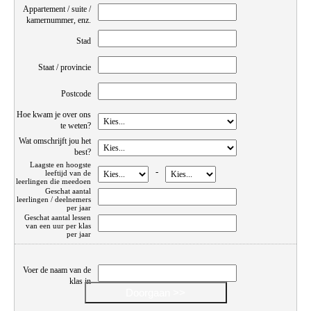
Appartement / suite /
kamernummer, enz.
Stad
Staat / provincie
Postcode
Hoe kwam je over ons
te weten?
Wat omschrijft jou het
best?
Laagste en hoogste
-
leeftijd van de
leerlingen die meedoen
Geschat aantal
leerlingen / deelnemers
per jaar
Geschat aantal lessen
van een uur per klas
per jaar
Voer de naam van de
klas in